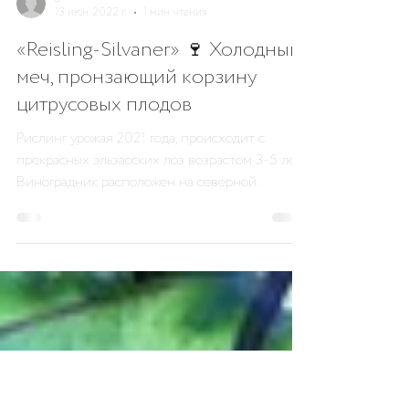
general5667
13 июн. 2022 г.
1 мин. чтения
«Reisling-Silvaner» 🍷 Холодный
меч, пронзающий корзину
цитрусовых плодов
Рислинг урожая 2021 года, происходит с
прекрасных эльзасских лоз возрастом 3-5 лет.
Виноградник расположен на северной
стороне...