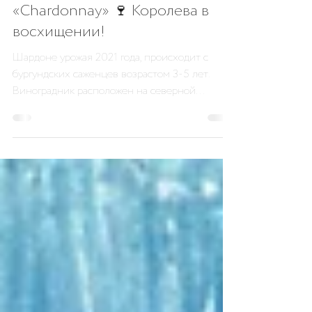
general5667
13 июн. 2022 г.
1 мин. чтения
«Chardonnay» 🍷 Королева в
восхищении!
Шардоне урожая 2021 года, происходит с
бургундских саженцев возрастом 3-5 лет.
Виноградник расположен на северной
стороне Севастополя в...