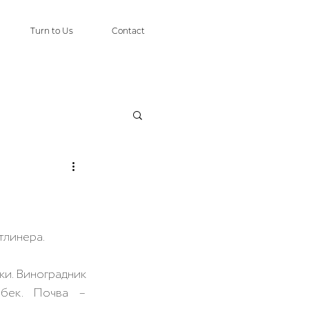
Turn to Us
Contact
тлинера.
ки. Виноградник 
бек. Почва – 