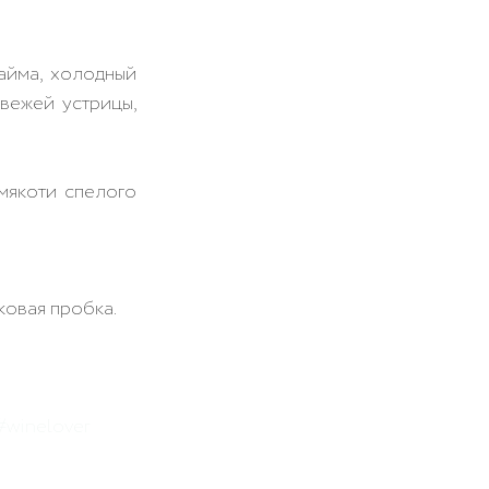
айма, холодный 
вежей устрицы, 
мякоти спелого 
ковая пробка.
#winelover