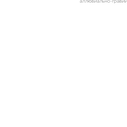
аллювиально-гравий