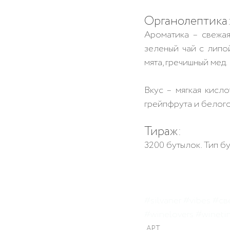
Органолептика
Ароматика – свежая,
зеленый чай с липо
мята, гречишный мед.
Вкус – мягкая кисло
грейпфрута и белого
Тираж: 
3200 бутылок. Тип б
#s
ilvaner 
#vibes
#св
#winelovers
#wineti
АРТ