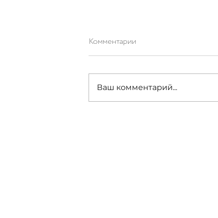
Комментарии
Ваш комментарий...
«Chardonnay» 🍷 Королева в
восхищении!