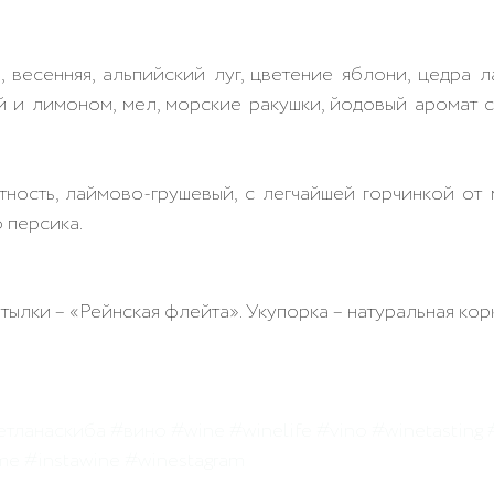
:
 весенняя, альпийский луг, цветение яблони, цедра л
й и лимоном, мел, морские ракушки, йодовый аромат с
тность, лаймово-грушевый, с легчайшей горчинкой от 
 персика.
утылки – «Рейнская флейта». Укупорка – натуральная кор
етланаскиба
#вино
#wine
#winelife
#vino
#winetasting
me
#instawine
#winestagram